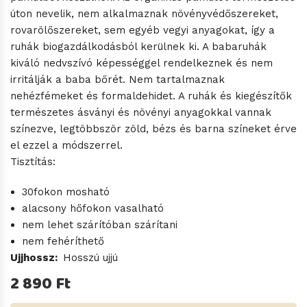
úton nevelik, nem alkalmaznak növényvédőszereket,
rovarölőszereket, sem egyéb vegyi anyagokat, így a
ruhák biogazdálkodásból kerülnek ki. A babaruhák
kiváló nedvszívó képességgel rendelkeznek és nem
irritálják a baba bőrét. Nem tartalmaznak
nehézfémeket és formaldehidet. A ruhák és kiegészítők
természetes ásványi és növényi anyagokkal vannak
színezve, legtöbbször zöld, bézs és barna színeket érve
el ezzel a módszerrel.
Tisztítás:
30fokon mosható
alacsony hőfokon vasalható
nem lehet szárítóban szárítani
nem fehéríthető
Ujjhossz
Hosszú ujjú
2 890 Ft