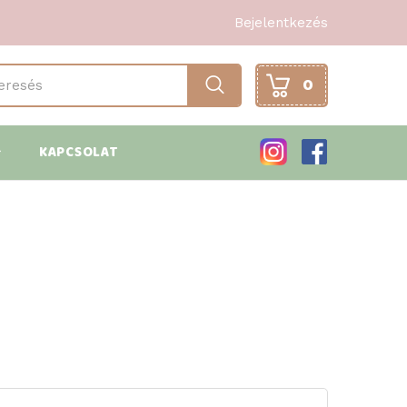
User
Bejelentkezés
account
text
APPLY
0
menu
rch
KAPCSOLAT