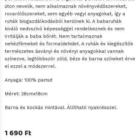
úton nevelik, nem alkalmaznak növényvédőszereket,
rovarölőszereket, sem egyéb vegyi anyagokat, így a
ruhák biogazdálkodásból kerülnek ki. A babaruhák
kiváló nedvszívó képességgel rendelkeznek és nem
irritálják a baba bőrét. Nem tartalmaznak
nehézfémeket és formaldehidet. A ruhák és kiegészítők
természetes ásványi és növényi anyagokkal vannak
színezve, legtöbbször zöld, bézs és barna színeket érve
el ezzel a módszerrel.
Anyaga: 100% pamut
Méret: 28cmx18cm
Barna és kockás mintával. Állítható nyakrésszel.
1 690 Ft