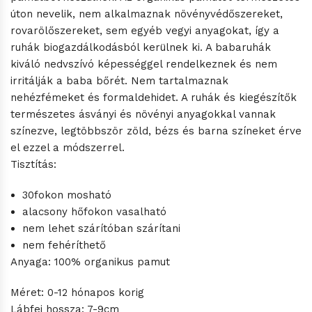
úton nevelik, nem alkalmaznak növényvédőszereket,
rovarölőszereket, sem egyéb vegyi anyagokat, így a
ruhák biogazdálkodásból kerülnek ki. A babaruhák
kiváló nedvszívó képességgel rendelkeznek és nem
irritálják a baba bőrét. Nem tartalmaznak
nehézfémeket és formaldehidet. A ruhák és kiegészítők
természetes ásványi és növényi anyagokkal vannak
színezve, legtöbbször zöld, bézs és barna színeket érve
el ezzel a módszerrel.
Tisztítás:
30fokon mosható
alacsony hőfokon vasalható
nem lehet szárítóban szárítani
nem fehéríthető
Anyaga: 100% organikus pamut
Méret: 0-12 hónapos korig
Lábfej hossza: 7-9cm